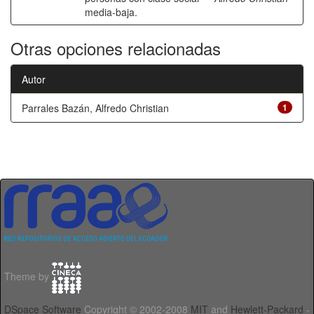
media-baja.
Otras opciones relacionadas
Autor
Parrales Bazán, Alfredo Christian
1
Theme by
DSpace Software
Copyright © 2002-2008
MIT
and
Hewlett-Packard
-