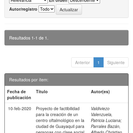
En orden
Autor/registro
Resultados 1-1 de 1.
Anterior
1
Siguiente
Resultados por ítem:
Fecha de
Título
Autor(es)
publicación
10-feb-2020
Proyecto de factibilidad
Valdiviezo
para la creación de un
Valenzuela,
centro oftalmológico en la
Patricia Luciana
;
ciudad de Guayaquil para
Parrales Bazán,
personas con clase social
Alfredo Christian