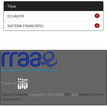
Título
ECUADOR
1
SISTEMA FINANCIERO
1
Theme by
DSpace Software
Copyright © 2002-2008
MIT
and
Hewlett-Packard
-
Comentarios