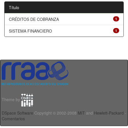
Título
CRÉDITOS DE COBRANZA
1
SISTEMA FINANCIERO
1
Theme by
DSpace Software
Copyright © 2002-2008
MIT
and
Hewlett-Packard
-
Comentarios