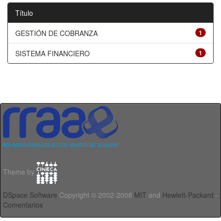
Título
GESTIÓN DE COBRANZA
1
SISTEMA FINANCIERO
1
Theme by
DSpace Software
Copyright © 2002-2008
MIT
and
Hewlett-Packard
-
Comentarios