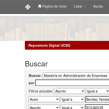
Página de inicio
Listar
Ayuda
Skip
navigation
Repositorio Digital UCSG
Buscar
Buscar:
por
Filtros actuales: