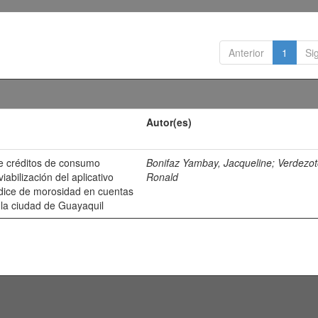
Anterior
1
Si
Autor(es)
e créditos de consumo
Bonifaz Yambay, Jacqueline
;
Verdezot
iabilización del aplicativo
Ronald
índice de morosidad en cuentas
la ciudad de Guayaquil