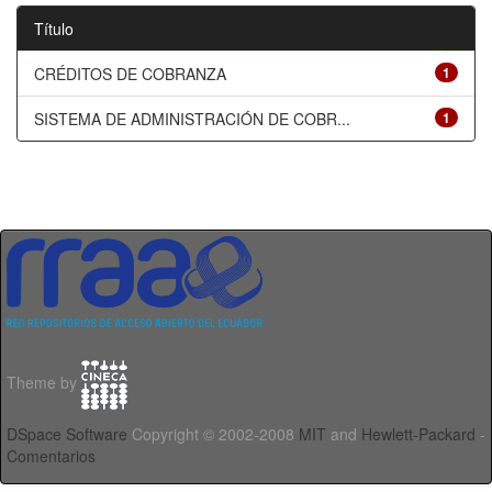
Título
CRÉDITOS DE COBRANZA
1
SISTEMA DE ADMINISTRACIÓN DE COBR...
1
Theme by
DSpace Software
Copyright © 2002-2008
MIT
and
Hewlett-Packard
-
Comentarios