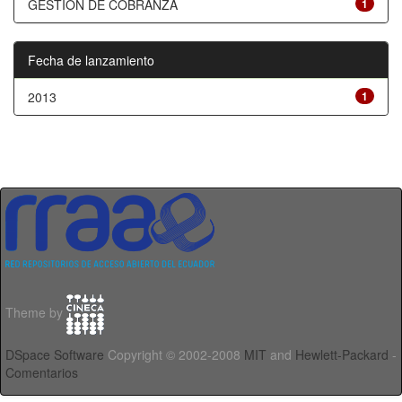
GESTIÓN DE COBRANZA
1
Fecha de lanzamiento
2013
1
Theme by
DSpace Software
Copyright © 2002-2008
MIT
and
Hewlett-Packard
-
Comentarios