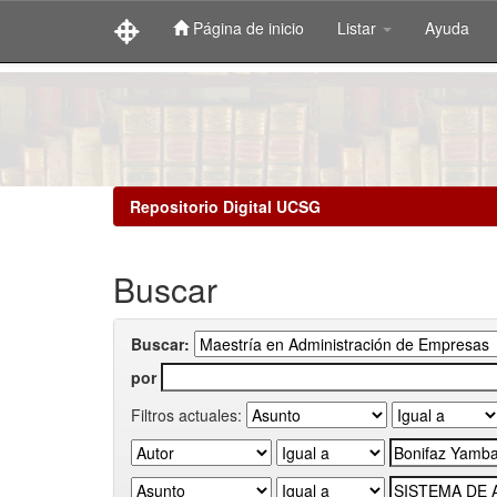
Página de inicio
Listar
Ayuda
Skip
navigation
Repositorio Digital UCSG
Buscar
Buscar:
por
Filtros actuales: