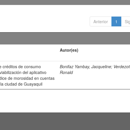
Anterior
1
Si
Autor(es)
e créditos de consumo
Bonifaz Yambay, Jacqueline
;
Verdezot
iabilización del aplicativo
Ronald
índice de morosidad en cuentas
la ciudad de Guayaquil