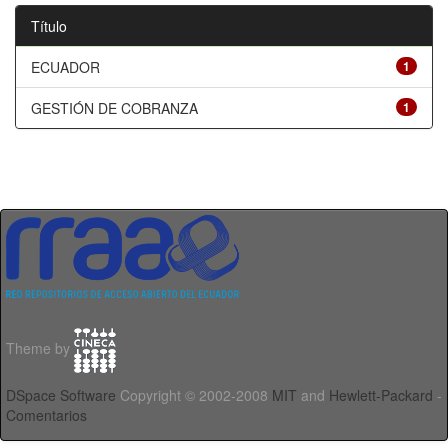
Título
ECUADOR
1
GESTIÓN DE COBRANZA
1
Theme by
DSpace Software
Copyright © 2002-2008
MIT
and
Hewlett-Packard
-
Comentarios