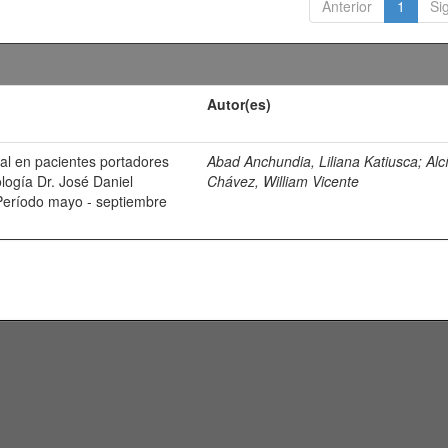
Anterior
1
Si
Autor(es)
ral en pacientes portadores
Abad Anchundia, Liliana Katiusca
;
Alc
ología Dr. José Daniel
Chávez, William Vicente
Período mayo - septiembre