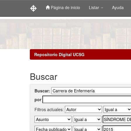
Página de inicio
Listar
Ayuda
Skip
navigation
Repositorio Digital UCSG
Buscar
Buscar:
por
Filtros actuales: