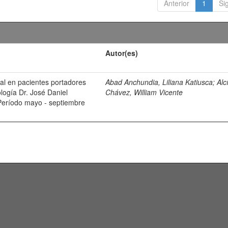
Anterior
1
Si
Autor(es)
ral en pacientes portadores
Abad Anchundia, Liliana Katiusca
;
Alc
ología Dr. José Daniel
Chávez, William Vicente
Período mayo - septiembre