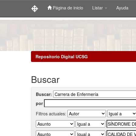
Página de inicio
Listar
Ayuda
Skip
navigation
Repositorio Digital UCSG
Buscar
Buscar:
por
Filtros actuales: