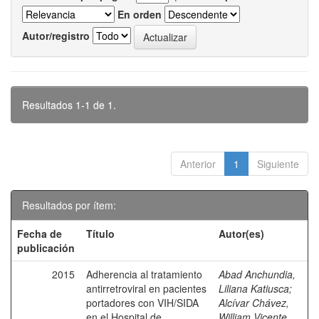
En orden
Autor/registro
Resultados 1-1 de 1.
Anterior
1
Siguiente
Resultados por ítem:
Fecha de
Título
Autor(es)
publicación
2015
Adherencia al tratamiento
Abad Anchundia,
antirretroviral en pacientes
Liliana Katiusca
;
portadores con VIH/SIDA
Alcívar Chávez,
en el Hospital de
William Vicente