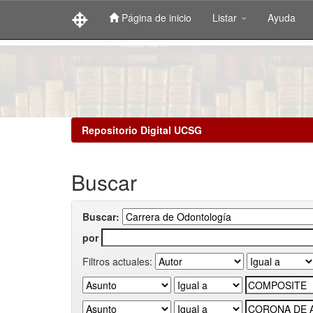
Página de inicio
Listar
Ayuda
Skip
navigation
Repositorio Digital UCSG
Buscar
Buscar:
por
Filtros actuales: