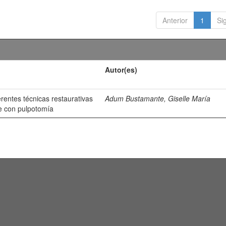
Anterior
1
Si
Autor(es)
erentes técnicas restaurativas
Adum Bustamante, Giselle María
e con pulpotomía