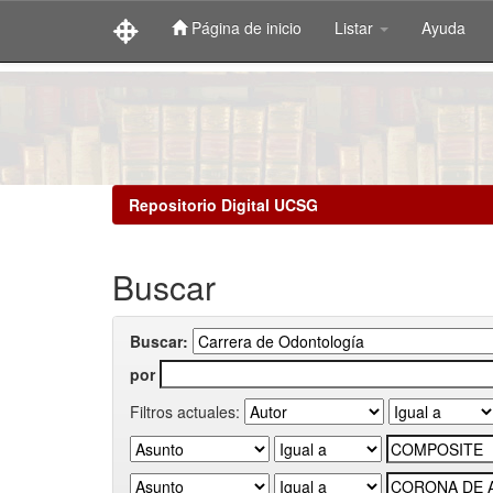
Página de inicio
Listar
Ayuda
Skip
navigation
Repositorio Digital UCSG
Buscar
Buscar:
por
Filtros actuales: