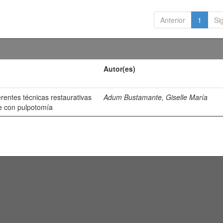
Anterior
1
Si
Autor(es)
erentes técnicas restaurativas
Adum Bustamante, Giselle María
e con pulpotomía