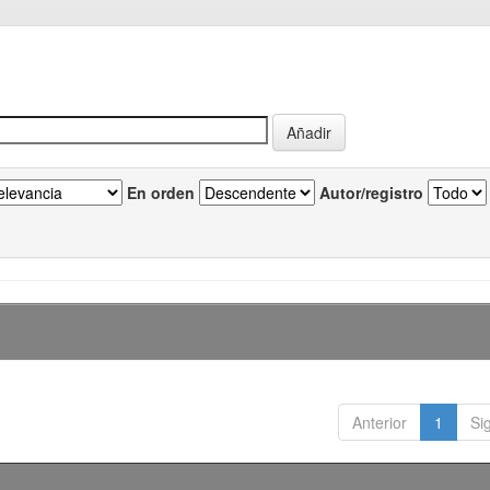
En orden
Autor/registro
Anterior
1
Si