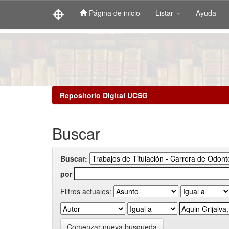
Página de inicio
Listar
Ayuda
Skip
navigation
Repositorio Digital UCSG
Buscar
Buscar:
por
Filtros actuales:
Comenzar nueva busqueda