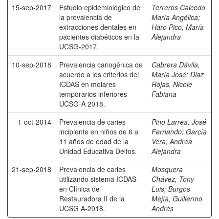
15-sep-2017
Estudio epidemiológico de
Terreros Caicedo,
la prevalencia de
María Angélica
;
extracciones dentales en
Haro Pico, María
pacientes diabéticos en la
Alejandra
UCSG-2017.
10-sep-2018
Prevalencia cariogénica de
Cabrera Dávila,
acuerdo a los criterios del
María José
;
Diaz
ICDAS en molares
Rojas, Nicole
temporarios inferiores
Fabiana
UCSG-A 2018.
1-oct-2014
Prevalencia de caries
Pino Larrea, José
incipiente en niños de 6 a
Fernando
;
García
11 años de edad de la
Vera, Andrea
Unidad Educativa Delfos.
Alejandra
21-sep-2018
Prevalencia de caries
Mosquera
utilizando sistema ICDAS
Chávez, Tony
en Clínica de
Luis
;
Burgos
Restauradora II de la
Mejía, Guillermo
UCSG A-2018.
Andrés