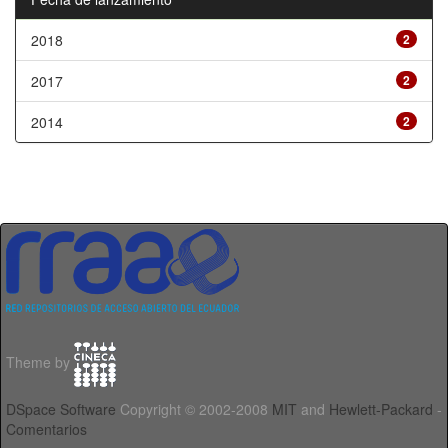
2018
2
2017
2
2014
2
Theme by
DSpace Software
Copyright © 2002-2008
MIT
and
Hewlett-Packard
-
Comentarios