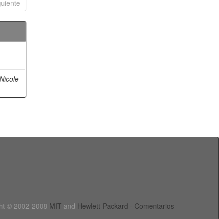
guiente
Nicole
ht © 2002-2008
MIT
and
Hewlett-Packard
-
Comentarios