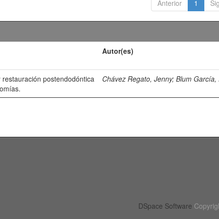
Anterior
1
Si
Autor(es)
y restauración postendodóntica
Chávez Regato, Jenny
;
Blum García, 
tomías.
DSpace Software
Copyrig