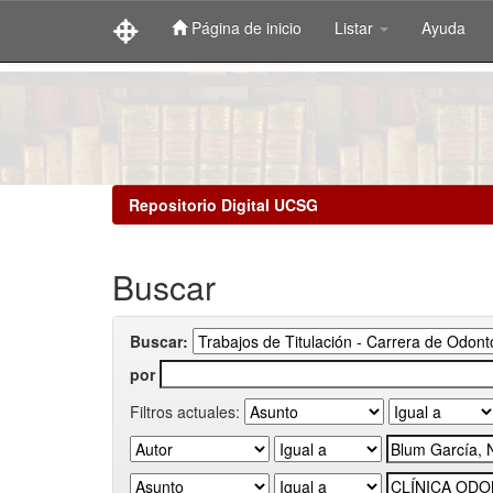
Página de inicio
Listar
Ayuda
Skip
navigation
Repositorio Digital UCSG
Buscar
Buscar:
por
Filtros actuales: