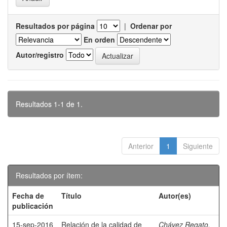
Resultados por página
|
Ordenar por
En orden
Autor/registro
Resultados 1-1 de 1.
Anterior
1
Siguiente
Resultados por ítem:
Fecha de
Título
Autor(es)
publicación
15-sep-2016
Relación de la calidad de
Chávez Regato,