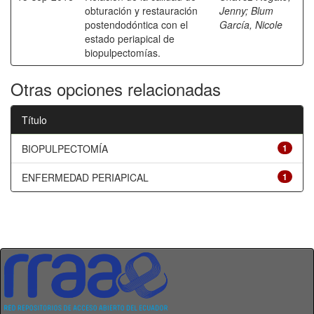
obturación y restauración
Jenny
;
Blum
postendodóntica con el
García, Nicole
estado periapical de
biopulpectomías.
Otras opciones relacionadas
Título
BIOPULPECTOMÍA
1
ENFERMEDAD PERIAPICAL
1