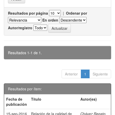
Resultados por página
|
Ordenar por
En orden
Autor/registro
Resultados 1-1 de 1.
Anterior
1
Siguiente
Resultados por ítem:
Fecha de
Título
Autor(es)
publicación
15-sep-2016
Relación de la calidad de
Chávez Regato,