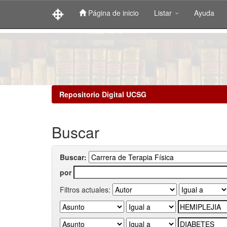
Página de inicio
Listar
Ayuda
Skip
navigation
Repositorio Digital UCSG
Buscar
Buscar:
por
Filtros actuales: