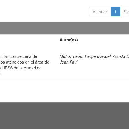
Anterior
1
Si
Autor(es)
cular con secuela de
Muñoz León, Felipe Manuel
;
Acosta D
ños atendidos en el área de
Jean Paul
ral IESS de la ciudad de
.