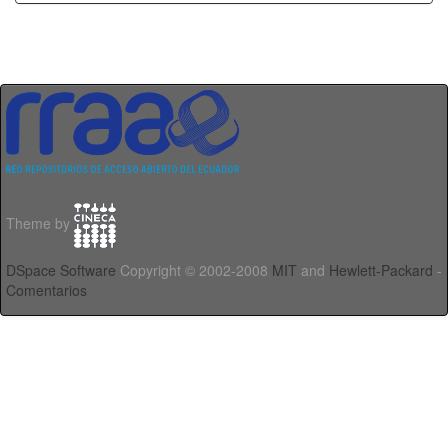
Theme by
DSpace Software
Copyright © 2002-2008
MIT
and
Hewlett-Packard
-
Comentarios