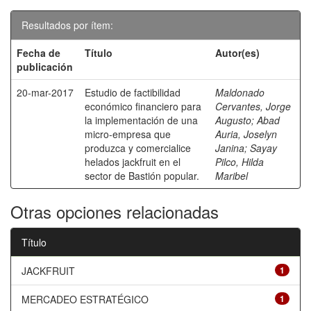
Resultados por ítem:
Fecha de
Título
Autor(es)
publicación
20-mar-2017
Estudio de factibilidad
Maldonado
económico financiero para
Cervantes, Jorge
la implementación de una
Augusto
;
Abad
micro-empresa que
Auria, Joselyn
produzca y comercialice
Janina
;
Sayay
helados jackfruit en el
Pilco, Hilda
sector de Bastión popular.
Maribel
Otras opciones relacionadas
Título
JACKFRUIT
1
MERCADEO ESTRATÉGICO
1