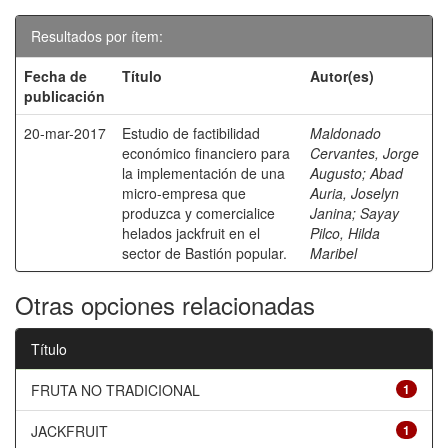
Resultados por ítem:
Fecha de
Título
Autor(es)
publicación
20-mar-2017
Estudio de factibilidad
Maldonado
económico financiero para
Cervantes, Jorge
la implementación de una
Augusto
;
Abad
micro-empresa que
Auria, Joselyn
produzca y comercialice
Janina
;
Sayay
helados jackfruit en el
Pilco, Hilda
sector de Bastión popular.
Maribel
Otras opciones relacionadas
Título
FRUTA NO TRADICIONAL
1
JACKFRUIT
1