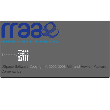
Theme by
DSpace Software
Copyright © 2002-2008
MIT
and
Hewlett-Packard
-
Comentarios