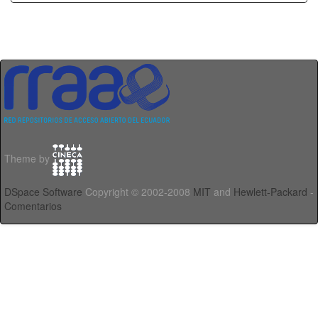
Theme by
DSpace Software
Copyright © 2002-2008
MIT
and
Hewlett-Packard
-
Comentarios