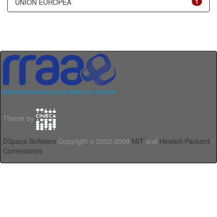
UNIÓN EUROPEA
1
Theme by
DSpace Software
Copyright © 2002-2008
MIT
and
Hewlett-Packard
-
Comentarios