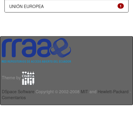
UNIÓN EUROPEA
1
Theme by
DSpace Software
Copyright © 2002-2008
MIT
and
Hewlett-Packard
-
Comentarios