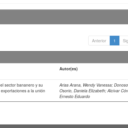
Anterior
1
Si
Autor(es)
del sector bananero y su
Arias Arana, Wendy Vanessa
;
Donos
s exportaciones a la unión
Osorio, Daniela Elizabeth
;
Alcívar Có
Ernesto Eduardo