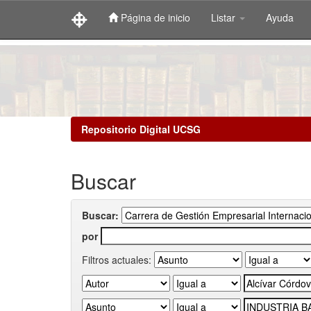
Página de inicio
Listar
Ayuda
Skip
navigation
Repositorio Digital UCSG
Buscar
Buscar:
por
Filtros actuales: