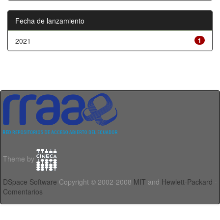
Fecha de lanzamiento
2021
1
Theme by
DSpace Software
Copyright © 2002-2008
MIT
and
Hewlett-Packard
-
Comentarios