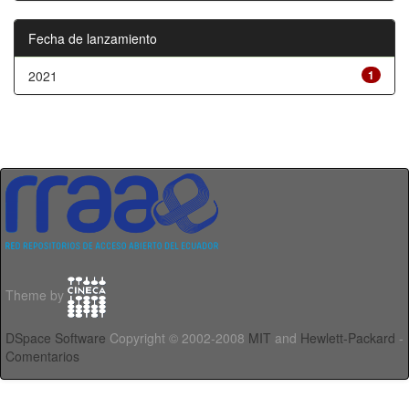
Fecha de lanzamiento
2021
1
Theme by
DSpace Software
Copyright © 2002-2008
MIT
and
Hewlett-Packard
-
Comentarios