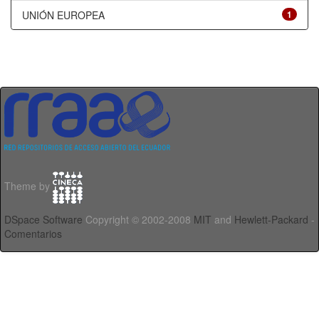
UNIÓN EUROPEA
1
Theme by
DSpace Software
Copyright © 2002-2008
MIT
and
Hewlett-Packard
-
Comentarios