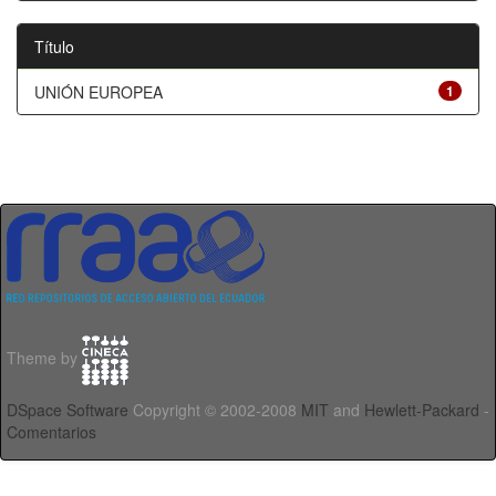
Título
UNIÓN EUROPEA
1
Theme by
DSpace Software
Copyright © 2002-2008
MIT
and
Hewlett-Packard
-
Comentarios