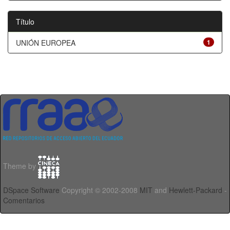
Título
UNIÓN EUROPEA
1
Theme by
DSpace Software
Copyright © 2002-2008
MIT
and
Hewlett-Packard
-
Comentarios