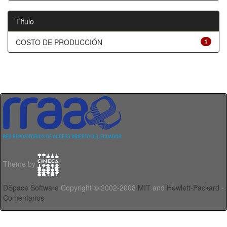
Título
COSTO DE PRODUCCIÓN
1
Theme by
DSpace Software
Copyright © 2002-2008
MIT
and
Hewlett-Packard
-
Comentarios