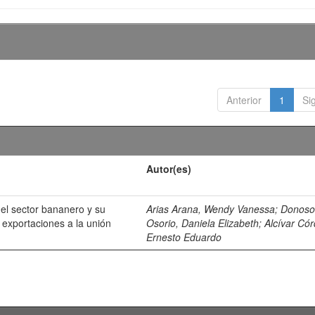
Anterior
1
Si
Autor(es)
del sector bananero y su
Arias Arana, Wendy Vanessa
;
Donos
s exportaciones a la unión
Osorio, Daniela Elizabeth
;
Alcívar Có
Ernesto Eduardo