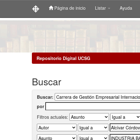
Página de inicio
Listar
Ayuda
Skip
navigation
Repositorio Digital UCSG
Buscar
Buscar:
por
Filtros actuales: