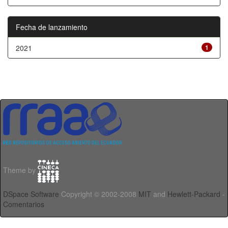
Fecha de lanzamiento
2021
1
Theme by
DSpace Software
Copyright © 2002-2008
MIT
and
Hewlett-Packard
-
Comentarios