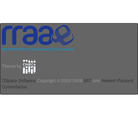
Theme by
DSpace Software
Copyright © 2002-2008
MIT
and
Hewlett-Packard
-
Comentarios