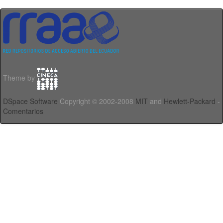
Theme by
DSpace Software
Copyright © 2002-2008
MIT
and
Hewlett-Packard
-
Comentarios