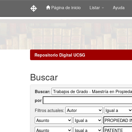
Página de inicio
Listar
Ayuda
Skip
navigation
Repositorio Digital UCSG
Buscar
Buscar:
por
Filtros actuales: