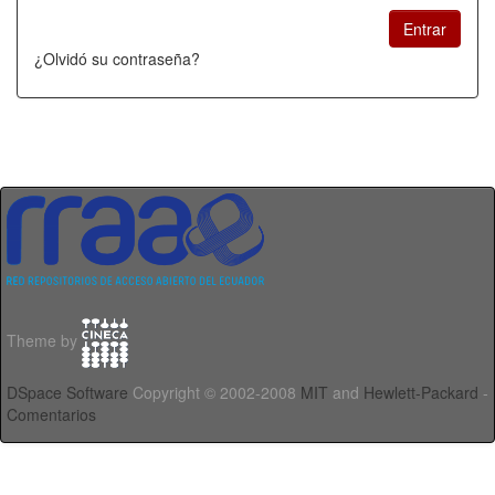
¿Olvidó su contraseña?
Theme by
DSpace Software
Copyright © 2002-2008
MIT
and
Hewlett-Packard
-
Comentarios