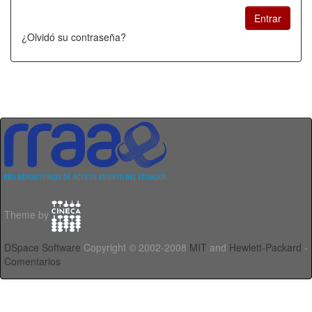
¿Olvidó su contraseña?
Theme by
DSpace Software
Copyright © 2002-2008
MIT
and
Hewlett-Packard
-
Comentarios