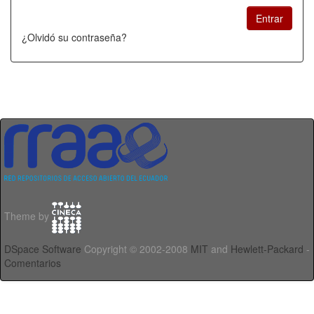
¿Olvidó su contraseña?
Theme by
DSpace Software
Copyright © 2002-2008
MIT
and
Hewlett-Packard
-
Comentarios