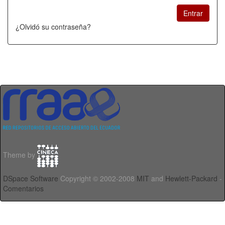
¿Olvidó su contraseña?
Theme by
DSpace Software
Copyright © 2002-2008
MIT
and
Hewlett-Packard
-
Comentarios