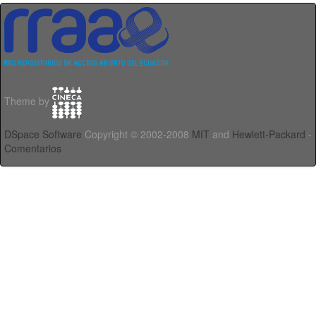
Theme by
DSpace Software
Copyright © 2002-2008
MIT
and
Hewlett-Packard
-
Comentarios