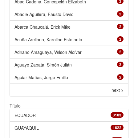
Abad Cadena, Concepción Elizabeth
2
Abadie Aguilera, Fausto David
2
Abarca Chaucalá, Erick Mike
2
Acuña Arellano, Karoline Estefanía
2
Adriano Amaguaya, Wilson Alcívar
2
Aguayo Zapata, Simón Julián
2
Aguiar Matías, Jorge Emilio
2
next >
Título
ECUADOR
3103
GUAYAQUIL
1622