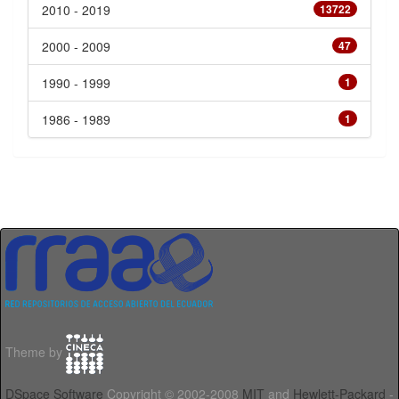
2010 - 2019
13722
2000 - 2009
47
1990 - 1999
1
1986 - 1989
1
Theme by
DSpace Software
Copyright © 2002-2008
MIT
and
Hewlett-Packard
-