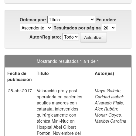
Ordenar por:
En orden:
Resultados por página
Autor/Registro:
Mostrando resultados 1 a 1 de 1
Fecha de
Título
Autor(es)
publicación
28-abr-2017
Valoración pre y post
Mayo Galbán,
operatoria en pacientes
Caridad Isabel
;
adultos mayores con
Alvarado Fiallo,
catarata, intervenidos
Alex Rubén
;
quirúrgicamente con
Monar Goyes,
técnica Mini-Nuc en
Maribel Carolina
Hospital Abel Gilbert
Pontón. Noviembre del