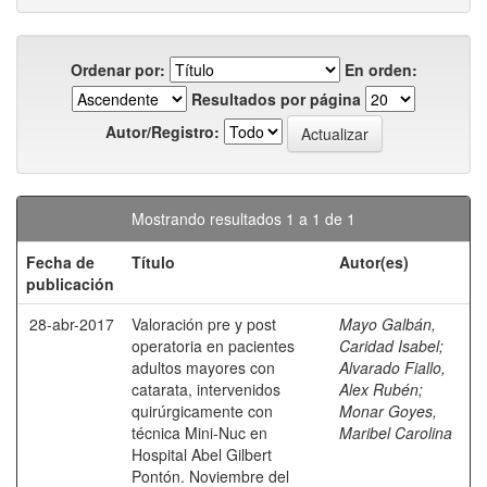
Ordenar por:
En orden:
Resultados por página
Autor/Registro:
Mostrando resultados 1 a 1 de 1
Fecha de
Título
Autor(es)
publicación
28-abr-2017
Valoración pre y post
Mayo Galbán,
operatoria en pacientes
Caridad Isabel
;
adultos mayores con
Alvarado Fiallo,
catarata, intervenidos
Alex Rubén
;
quirúrgicamente con
Monar Goyes,
técnica Mini-Nuc en
Maribel Carolina
Hospital Abel Gilbert
Pontón. Noviembre del