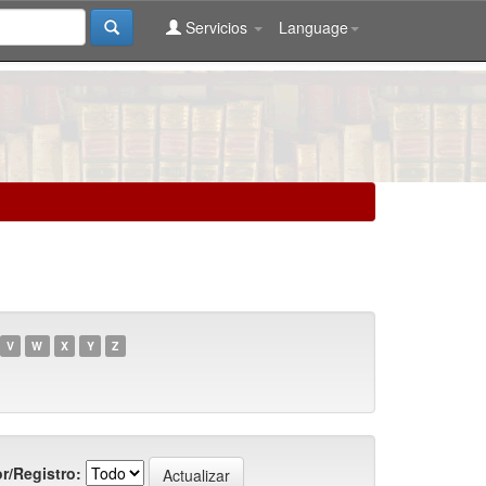
Servicios
Language
V
W
X
Y
Z
r/Registro: