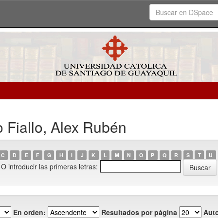
 Fiallo, Alex Rubén
C
D
E
F
G
H
I
J
K
L
M
N
O
P
Q
R
S
T
U
O introducir las primeras letras:
En orden:
Resultados por página
Auto