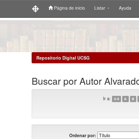
Página de inicio
Listar
Ayuda
Skip
navigation
Repositorio Digital UCSG
Buscar por Autor Alvarado
Ir a:
0-9
A
B
Ordenar por: