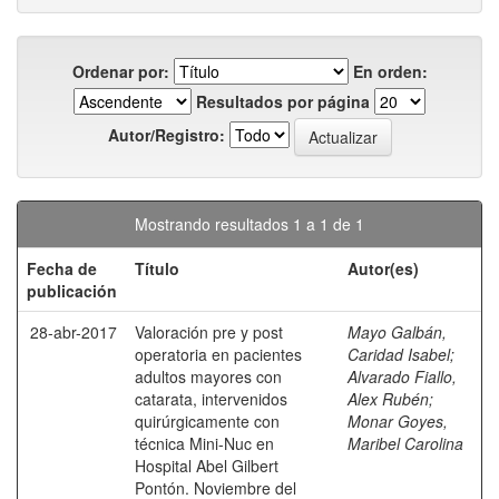
Ordenar por:
En orden:
Resultados por página
Autor/Registro:
Mostrando resultados 1 a 1 de 1
Fecha de
Título
Autor(es)
publicación
28-abr-2017
Valoración pre y post
Mayo Galbán,
operatoria en pacientes
Caridad Isabel
;
adultos mayores con
Alvarado Fiallo,
catarata, intervenidos
Alex Rubén
;
quirúrgicamente con
Monar Goyes,
técnica Mini-Nuc en
Maribel Carolina
Hospital Abel Gilbert
Pontón. Noviembre del