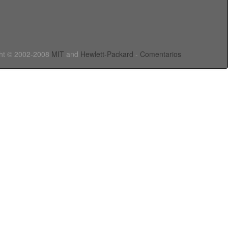
ht © 2002-2008
MIT
and
Hewlett-Packard
-
Comentarios