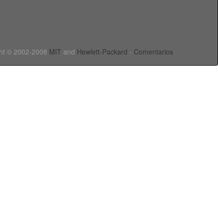
ht © 2002-2008
MIT
and
Hewlett-Packard
-
Comentarios