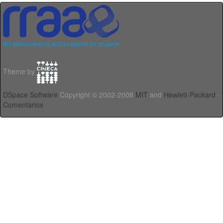
Theme by
DSpace Software
Copyright © 2002-2008
MIT
and
Hewlett-Packard
-
Comentarios